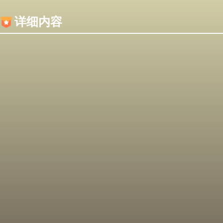
内容加载失败，可能是你的浏览器屏蔽了JS脚本！
详细内容