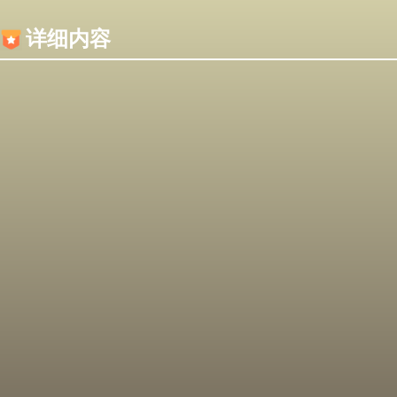
内容加载失败，可能是你的浏览器屏蔽了JS脚本！
详细内容