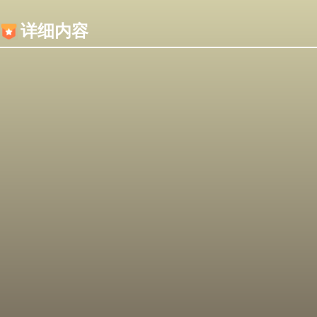
内容加载失败，可能是你的浏览器屏蔽了JS脚本！
详细内容