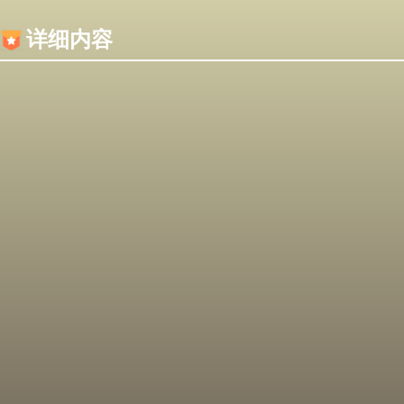
内容加载失败，可能是你的浏览器屏蔽了JS脚本！
详细内容