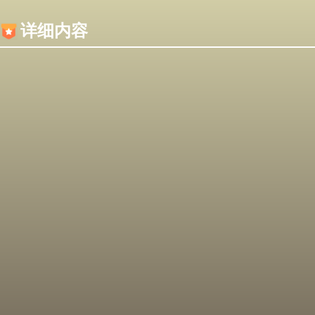
内容加载失败，可能是你的浏览器屏蔽了JS脚本！
详细内容