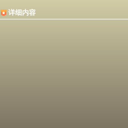
内容加载失败，可能是你的浏览器屏蔽了JS脚本！
详细内容