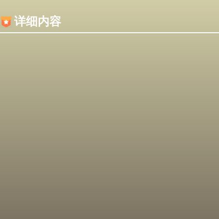
内容加载失败，可能是你的浏览器屏蔽了JS脚本！
详细内容