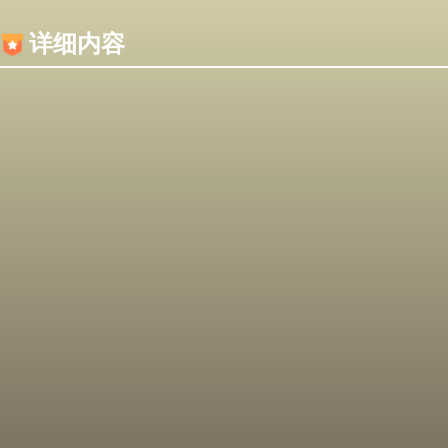
内容加载失败，可能是你的浏览器屏蔽了JS脚本！
详细内容