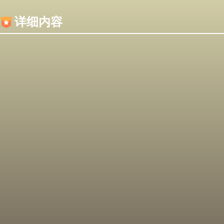
内容加载失败，可能是你的浏览器屏蔽了JS脚本！
详细内容