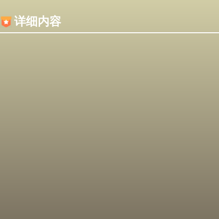
内容加载失败，可能是你的浏览器屏蔽了JS脚本！
详细内容