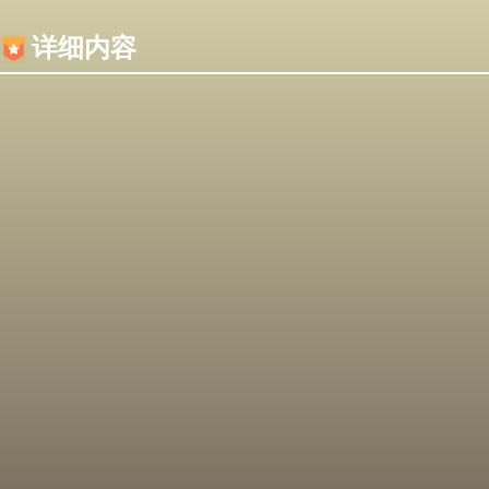
内容加载失败，可能是你的浏览器屏蔽了JS脚本！
详细内容