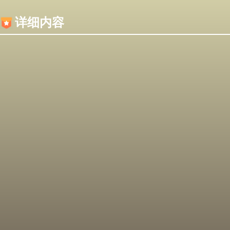
内容加载失败，可能是你的浏览器屏蔽了JS脚本！
详细内容