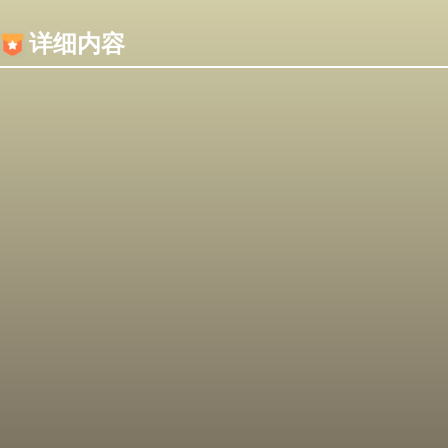
内容加载失败，可能是你的浏览器屏蔽了JS脚本！
详细内容