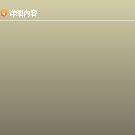
内容加载失败，可能是你的浏览器屏蔽了JS脚本！
详细内容