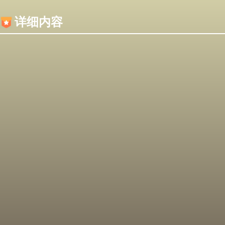
内容加载失败，可能是你的浏览器屏蔽了JS脚本！
详细内容