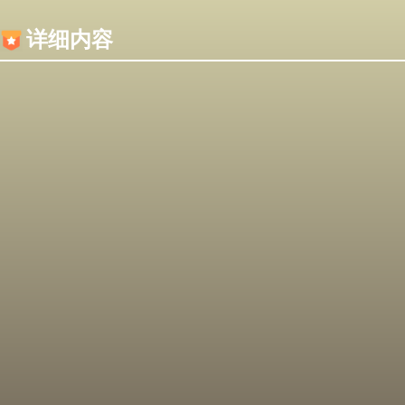
内容加载失败，可能是你的浏览器屏蔽了JS脚本！
详细内容