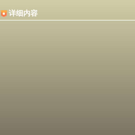
内容加载失败，可能是你的浏览器屏蔽了JS脚本！
详细内容