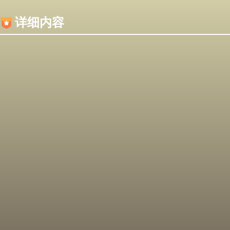
内容加载失败，可能是你的浏览器屏蔽了JS脚本！
详细内容