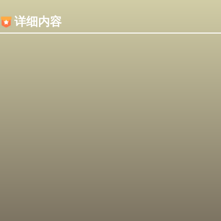
内容加载失败，可能是你的浏览器屏蔽了JS脚本！
详细内容