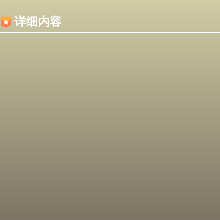
内容加载失败，可能是你的浏览器屏蔽了JS脚本！
详细内容