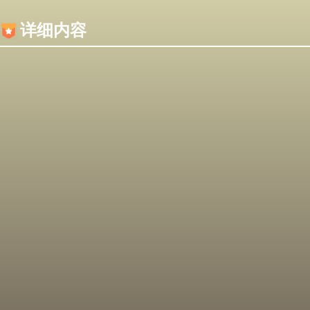
内容加载失败，可能是你的浏览器屏蔽了JS脚本！
详细内容