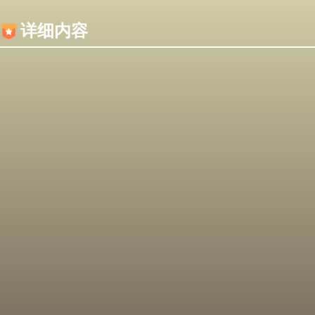
内容加载失败，可能是你的浏览器屏蔽了JS脚本！
详细内容