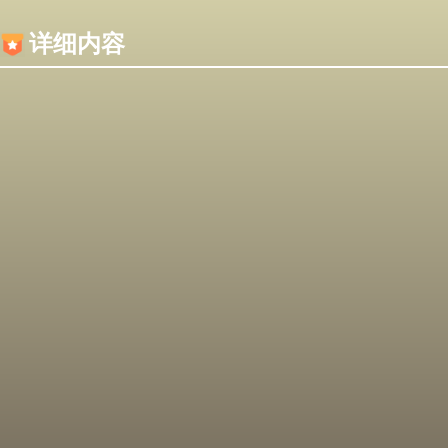
内容加载失败，可能是你的浏览器屏蔽了JS脚本！
详细内容