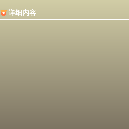
内容加载失败，可能是你的浏览器屏蔽了JS脚本！
详细内容