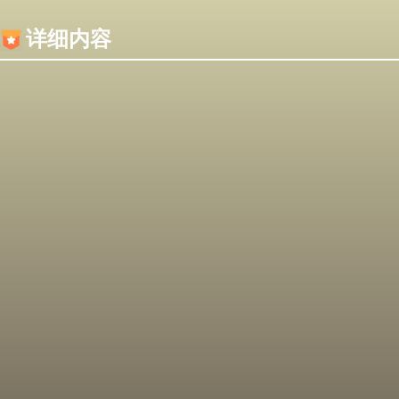
内容加载失败，可能是你的浏览器屏蔽了JS脚本！
详细内容