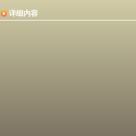
内容加载失败，可能是你的浏览器屏蔽了JS脚本！
详细内容