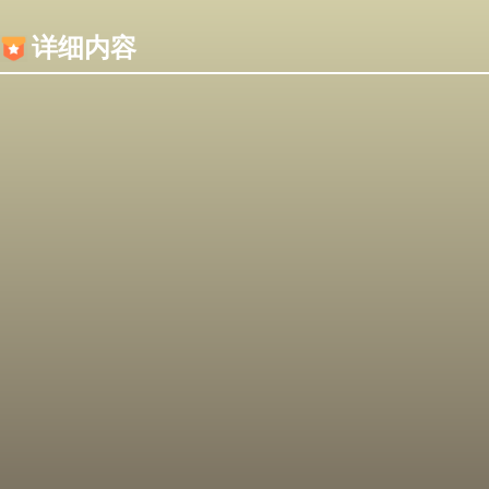
内容加载失败，可能是你的浏览器屏蔽了JS脚本！
详细内容