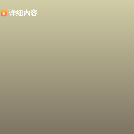
内容加载失败，可能是你的浏览器屏蔽了JS脚本！
详细内容