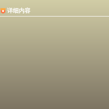
内容加载失败，可能是你的浏览器屏蔽了JS脚本！
详细内容