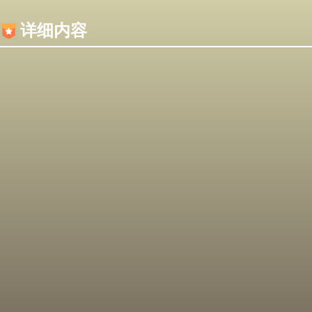
内容加载失败，可能是你的浏览器屏蔽了JS脚本！
详细内容