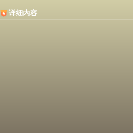
内容加载失败，可能是你的浏览器屏蔽了JS脚本！
详细内容