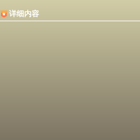
内容加载失败，可能是你的浏览器屏蔽了JS脚本！
详细内容