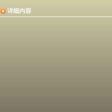
内容加载失败，可能是你的浏览器屏蔽了JS脚本！
详细内容