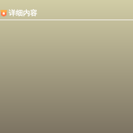
内容加载失败，可能是你的浏览器屏蔽了JS脚本！
详细内容